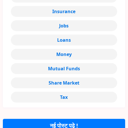
Insurance
Jobs
Loans
Money
Mutual Funds
Share Market
Tax
नई पोस्ट पढ़े !