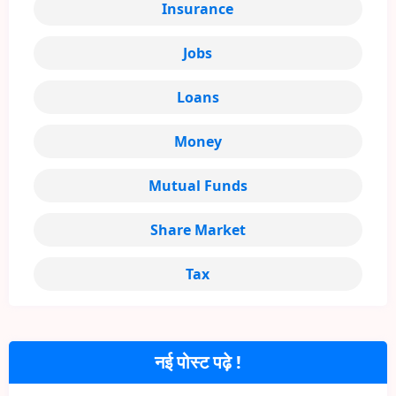
Insurance
Jobs
Loans
Money
Mutual Funds
Share Market
Tax
नई पोस्ट पढ़े !