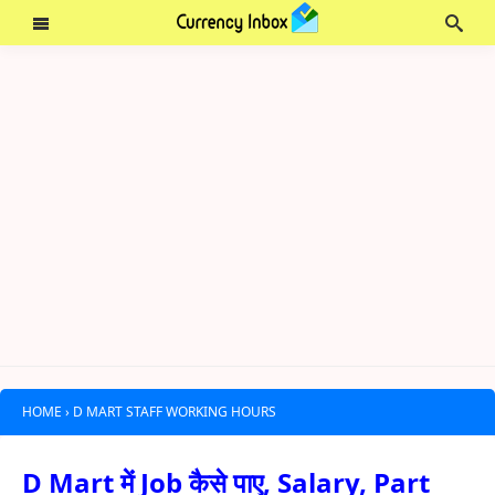
HOME
›
D MART STAFF WORKING HOURS
D Mart में Job कैसे पाए, Salary, Part