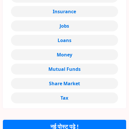
Insurance
Jobs
Loans
Money
Mutual Funds
Share Market
Tax
नई पोस्ट पढ़े !