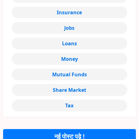
Insurance
Jobs
Loans
Money
Mutual Funds
Share Market
Tax
नई पोस्ट पढ़े !