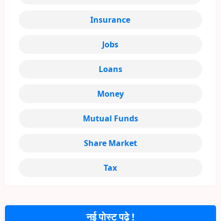
Insurance
Jobs
Loans
Money
Mutual Funds
Share Market
Tax
नई पोस्ट पढ़े !