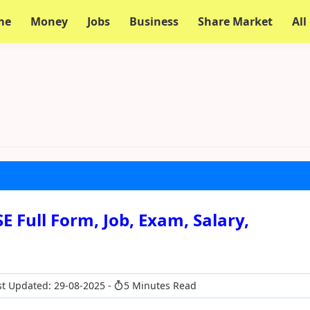
me
Money
Jobs
Business
Share Market
All
, CSE Full Form, Job, Exam, Salary,
t Updated: 29-08-2025
5 Minutes Read