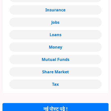
Insurance
Jobs
Loans
Money
Mutual Funds
Share Market
Tax
नई पोस्ट पढ़े !