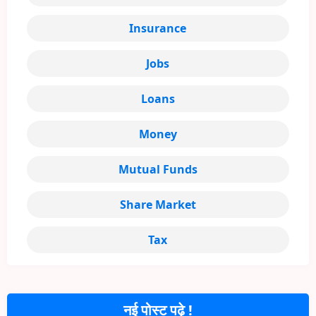
Insurance
Jobs
Loans
Money
Mutual Funds
Share Market
Tax
नई पोस्ट पढ़े !