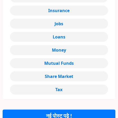
Insurance
Jobs
Loans
Money
Mutual Funds
Share Market
Tax
नई पोस्ट पढ़े !