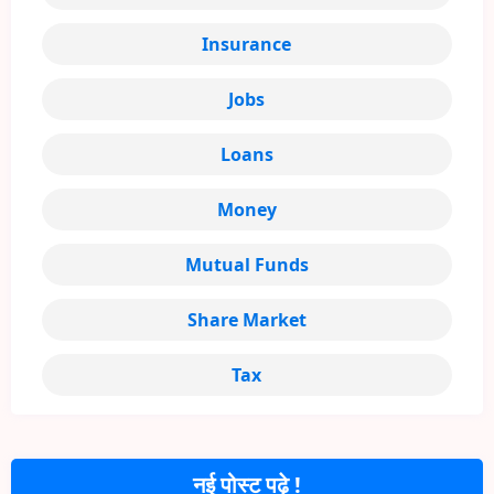
Insurance
Jobs
Loans
Money
Mutual Funds
Share Market
Tax
नई पोस्ट पढ़े !