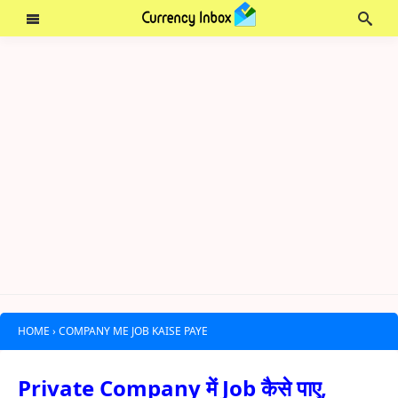
HOME
›
COMPANY ME JOB KAISE PAYE
Private Company में Job कैसे पाए,