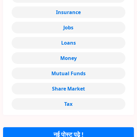
Insurance
Jobs
Loans
Money
Mutual Funds
Share Market
Tax
नई पोस्ट पढ़े !