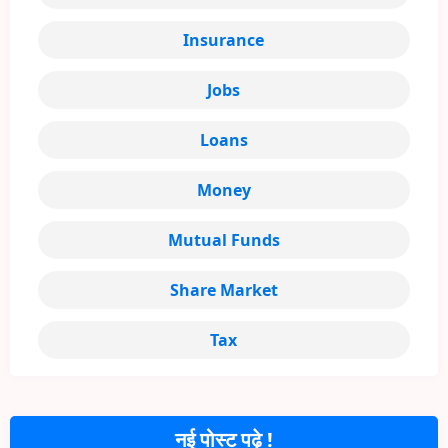
Insurance
Jobs
Loans
Money
Mutual Funds
Share Market
Tax
नई पोस्ट पढ़े !