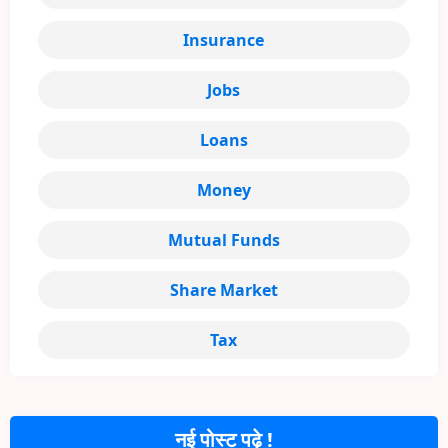
Insurance
Jobs
Loans
Money
Mutual Funds
Share Market
Tax
नई पोस्ट पढ़े !