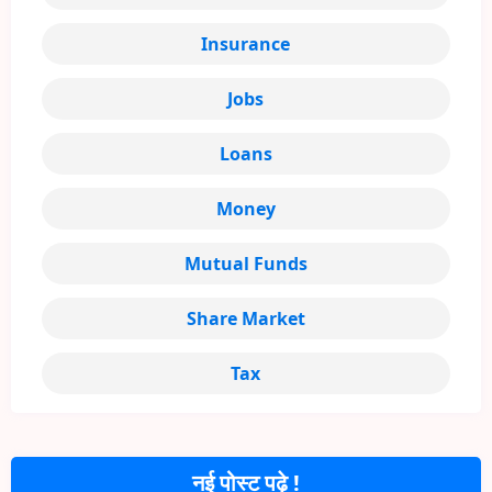
Insurance
Jobs
Loans
Money
Mutual Funds
Share Market
Tax
नई पोस्ट पढ़े !