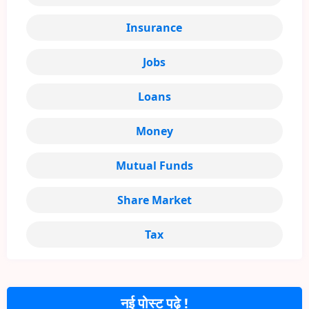
Insurance
Jobs
Loans
Money
Mutual Funds
Share Market
Tax
नई पोस्ट पढ़े !