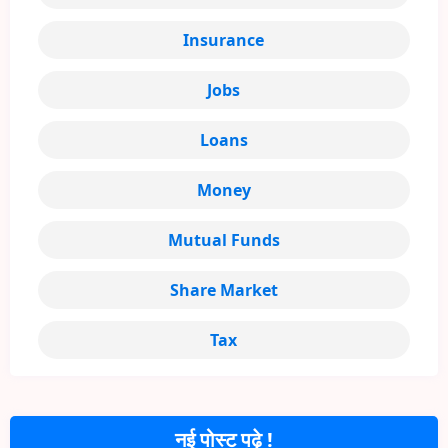
Insurance
Jobs
Loans
Money
Mutual Funds
Share Market
Tax
नई पोस्ट पढ़े !