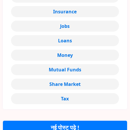
Insurance
Jobs
Loans
Money
Mutual Funds
Share Market
Tax
नई पोस्ट पढ़े !