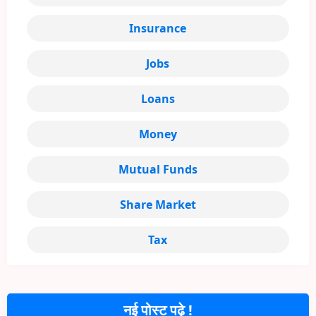
Insurance
Jobs
Loans
Money
Mutual Funds
Share Market
Tax
नई पोस्ट पढ़े !