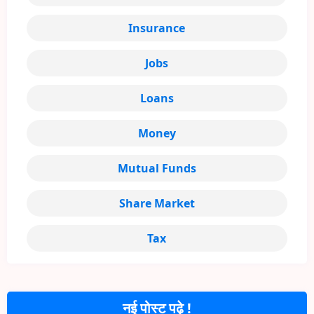
Insurance
Jobs
Loans
Money
Mutual Funds
Share Market
Tax
नई पोस्ट पढ़े !