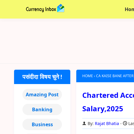
Ho
पसंदीदा विषय चुने !
HOME
›
CA KAISE BANE AFTER
Chartered Accou
Amazing Post
Salary,2025
Banking
By:
Rajat Bhatia
Las
Business