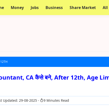
me
Money
Jobs
Business
Share Market
All
 12TH
ntant, CA कैसे बने, After 12th, Age Lim
t Updated: 29-08-2025
9 Minutes Read