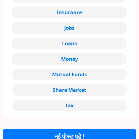
Insurance
Jobs
Loans
Money
Mutual Funds
Share Market
Tax
नई पोस्ट पढ़े !