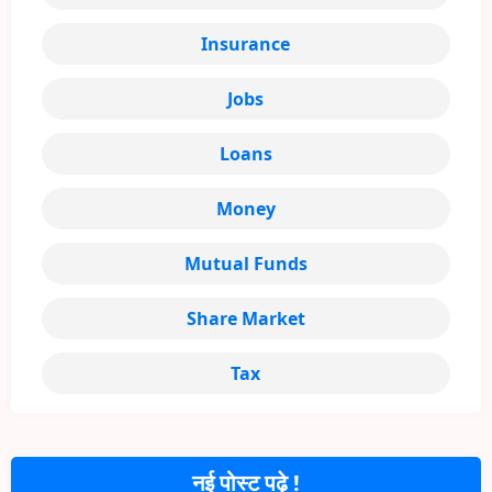
Insurance
Jobs
Loans
Money
Mutual Funds
Share Market
Tax
नई पोस्ट पढ़े !