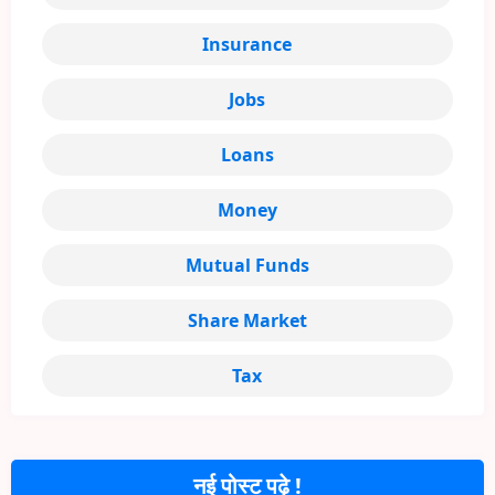
Insurance
Jobs
Loans
Money
Mutual Funds
Share Market
Tax
नई पोस्ट पढ़े !