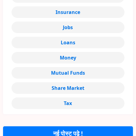
Insurance
Jobs
Loans
Money
Mutual Funds
Share Market
Tax
नई पोस्ट पढ़े !