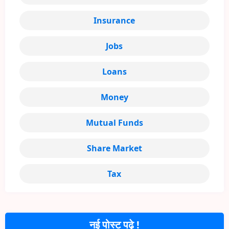
Insurance
Jobs
Loans
Money
Mutual Funds
Share Market
Tax
नई पोस्ट पढ़े !