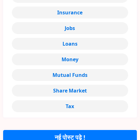
Insurance
Jobs
Loans
Money
Mutual Funds
Share Market
Tax
नई पोस्ट पढ़े !