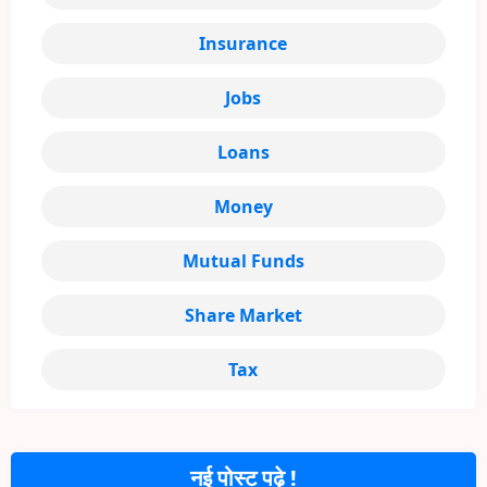
Insurance
Jobs
Loans
Money
Mutual Funds
Share Market
Tax
नई पोस्ट पढ़े !