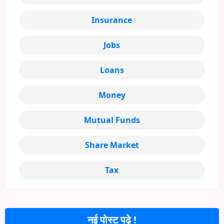
Insurance
Jobs
Loans
Money
Mutual Funds
Share Market
Tax
नई पोस्ट पढ़े !