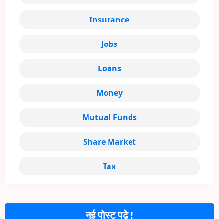
Insurance
Jobs
Loans
Money
Mutual Funds
Share Market
Tax
नई पोस्ट पढ़े !