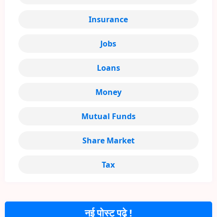
Insurance
Jobs
Loans
Money
Mutual Funds
Share Market
Tax
नई पोस्ट पढ़े !