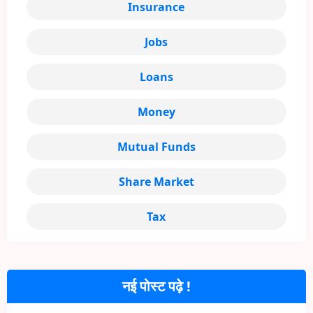
Insurance
Jobs
Loans
Money
Mutual Funds
Share Market
Tax
नई पोस्ट पढ़े !