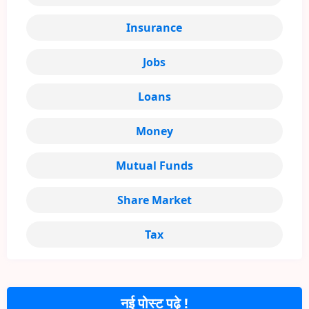
Insurance
Jobs
Loans
Money
Mutual Funds
Share Market
Tax
नई पोस्ट पढ़े !