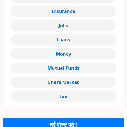
Insurance
Jobs
Loans
Money
Mutual Funds
Share Market
Tax
नई पोस्ट पढ़े !