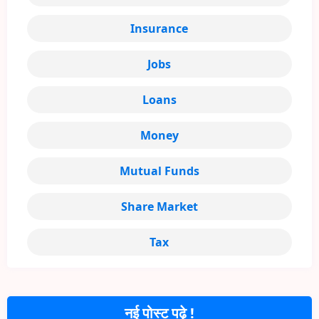
Insurance
Jobs
Loans
Money
Mutual Funds
Share Market
Tax
नई पोस्ट पढ़े !