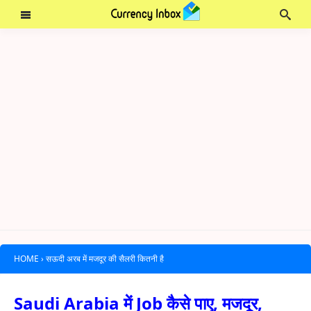
HOME
›
सऊदी अरब में मजदूर की सैलरी कितनी है
Saudi Arabia में Job कैसे पाए, मजदूर,