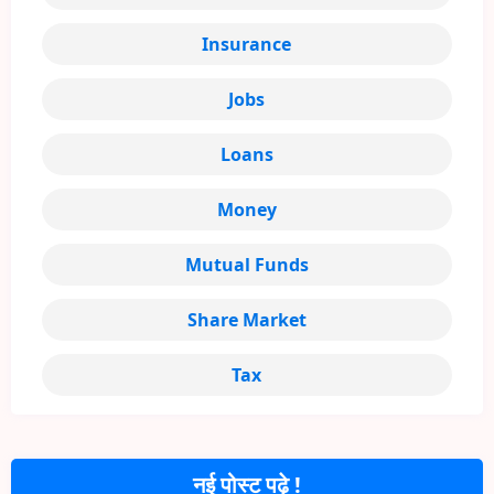
Insurance
Jobs
Loans
Money
Mutual Funds
Share Market
Tax
नई पोस्ट पढ़े !