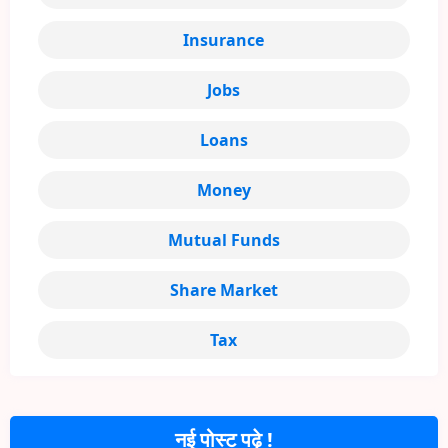
Insurance
Jobs
Loans
Money
Mutual Funds
Share Market
Tax
नई पोस्ट पढ़े !