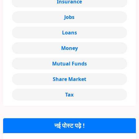
Insurance
Jobs
Loans
Money
Mutual Funds
Share Market
Tax
नई पोस्ट पढ़े !