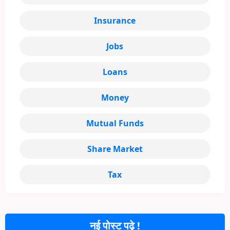
Insurance
Jobs
Loans
Money
Mutual Funds
Share Market
Tax
नई पोस्ट पढ़े !