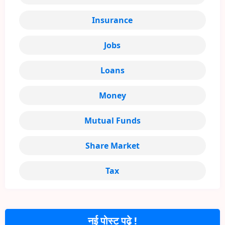
Insurance
Jobs
Loans
Money
Mutual Funds
Share Market
Tax
नई पोस्ट पढ़े !