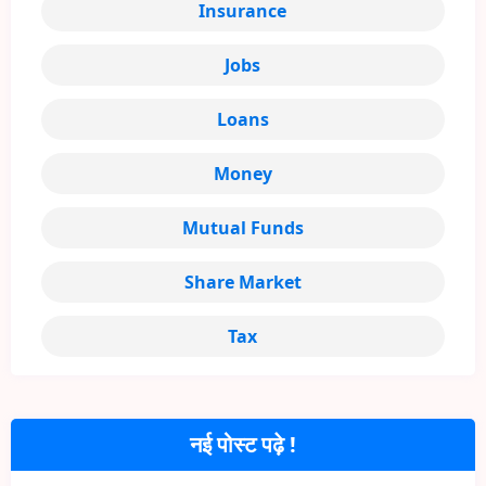
Insurance
Jobs
Loans
Money
Mutual Funds
Share Market
Tax
नई पोस्ट पढ़े !