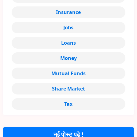
Insurance
Jobs
Loans
Money
Mutual Funds
Share Market
Tax
नई पोस्ट पढ़े !