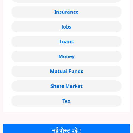
Insurance
Jobs
Loans
Money
Mutual Funds
Share Market
Tax
नई पोस्ट पढ़े !