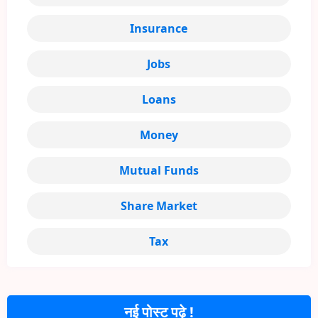
Insurance
Jobs
Loans
Money
Mutual Funds
Share Market
Tax
नई पोस्ट पढ़े !