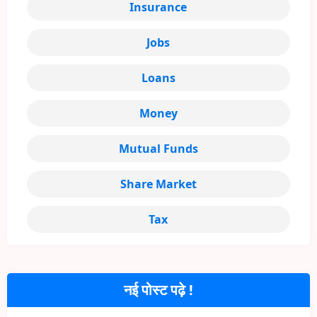
Insurance
Jobs
Loans
Money
Mutual Funds
Share Market
Tax
नई पोस्ट पढ़े !