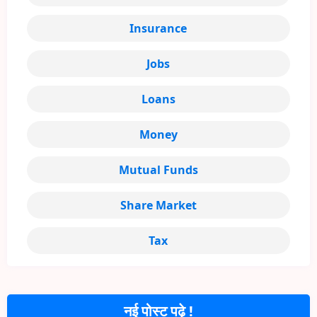
Insurance
Jobs
Loans
Money
Mutual Funds
Share Market
Tax
नई पोस्ट पढ़े !