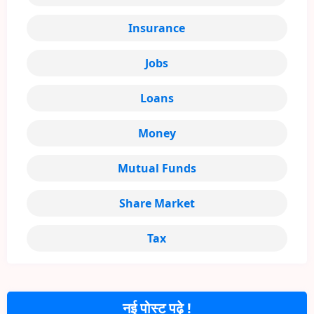
Insurance
Jobs
Loans
Money
Mutual Funds
Share Market
Tax
नई पोस्ट पढ़े !