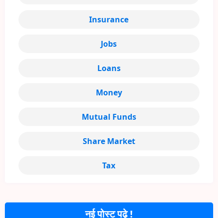
Insurance
Jobs
Loans
Money
Mutual Funds
Share Market
Tax
नई पोस्ट पढ़े !