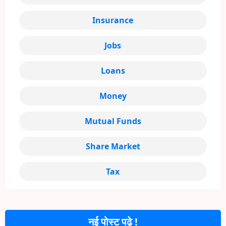
Insurance
Jobs
Loans
Money
Mutual Funds
Share Market
Tax
नई पोस्ट पढ़े !