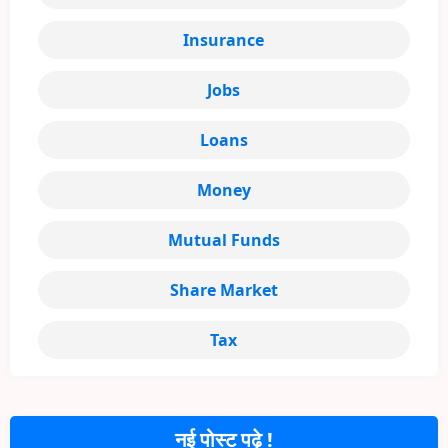
Insurance
Jobs
Loans
Money
Mutual Funds
Share Market
Tax
नई पोस्ट पढ़े !