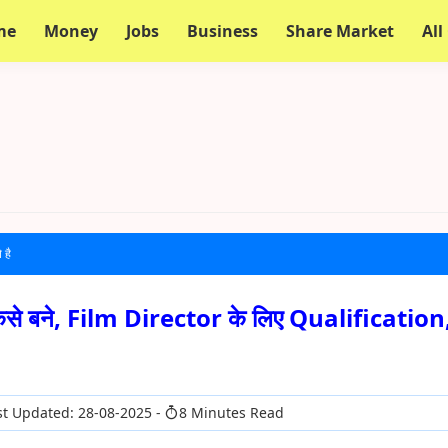
me
Money
Jobs
Business
Share Market
All
 है
से बने, Film Director के लिए Qualification
t Updated: 28-08-2025
8 Minutes Read